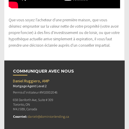
Que vous soyez l’acheteur d’une première maison, que vous
désiriez emprunter sur la valeur nette de votre propriété (votre avoir
propre foncier) à des fins d’investissement ou de loisir, ou que votre
hypothèque actuelle arrive simplement à expiration, il vous faut
prendre une décision éclairée auprès d’un conseiller impartial.
COMMUNIQUER AVEC NOUS
Daniel Ruggiero, AMP
Mortgage Agent Level 2
Permis d’initiateur #M10002046
658 Danforth Ave, Suite # 309
Toronto, ON
M4J 5B9, Canada
Courriel:
danielr@dominionlending.ca