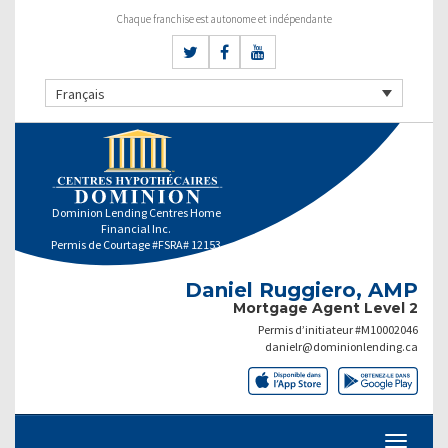
Chaque franchise est autonome et indépendante
Français
Dominion Lending Centres Home
Financial Inc.
Permis de Courtage #FSRA# 12153
Daniel Ruggiero, AMP
Mortgage Agent Level 2
Permis d’initiateur #M10002046
danielr@dominionlending.ca