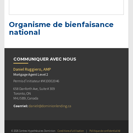
Organisme de bienfaisance
national
COMMUNIQUER AVEC NOUS
Daniel Ruggiero, AMP
Mortgage Agent Level 2
Permis d’initiateur #M10002046
658 Danforth Ave, Suite # 309
Toronto, ON
M4J 5B9, Canada
Courriel:
danielr@dominionlending.ca
© 2026 Centres Hypothécaires Dominion
Conditions d’utilisation
|
Politique de confidentialité