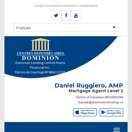
Chaque franchise est autonome et indépendante
Français
Dominion Lending Centres Home
Financial Inc.
Permis de Courtage #FSRA# 12153
Daniel Ruggiero, AMP
Mortgage Agent Level 2
Permis d’initiateur #M10002046
danielr@dominionlending.ca