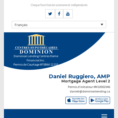
Chaque franchise est autonome et indépendante
Français
Dominion Lending Centres Home
Financial Inc.
Permis de Courtage #FSRA# 12153
Daniel Ruggiero, AMP
Mortgage Agent Level 2
Permis d’initiateur #M10002046
danielr@dominionlending.ca