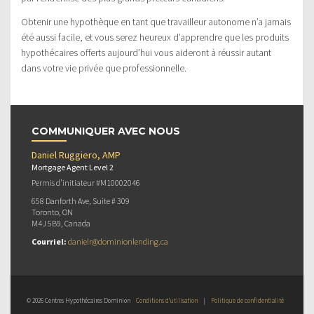
Obtenir une hypothèque en tant que travailleur autonome n’a jamais
été aussi facile, et vous serez heureux d’apprendre que les produits
hypothécaires offerts aujourd’hui vous aideront à réussir autant
dans votre vie privée que professionnelle.
COMMUNIQUER AVEC NOUS
Daniel Ruggiero, AMP
Mortgage Agent Level 2
Permis d’initiateur #M10002046
658 Danforth Ave, Suite # 309
Toronto, ON
M4J 5B9, Canada
Courriel:
danielr@dominionlending.ca
© 2026 Centres Hypothécaires Dominion
Conditions d’utilisation
|
Politique de confidentialité